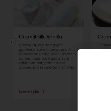
créative, plus saine ou plus durable. Nos solutions 
perfectionner les classiques et d'explorer de nouvea
compromettre leur goût et leur texture tant appréci
Découvrir
Cremfil Silk Vanilla
Crem
Cremfil Silk Vanilla est une
Cremyvi
garniture lisse et crémeuse qui
votre ta
possède une touche de lait et un
votre t
authentique profil gustatif de
et de la
vanille obtenu grâce à des
imagina
arômes et des colorants naturels.
soucier
Lisez-en plus
Lisez-en