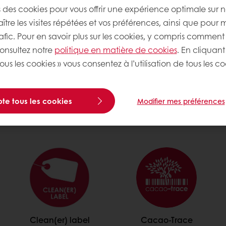
s des cookies pour vous offrir une expérience optimale sur n
Discover our product catalogue
tre les visites répétées et vos préférences, ainsi que pour 
rafic. Pour en savoir plus sur les cookies, y compris comment 
consultez notre
politique en matière de cookies
. En cliquant
ous les cookies » vous consentez à l’utilisation de tous les co
Trendy
te tous les cookies
Modifier mes préférences
Clean(er) label
Cacao-Trace