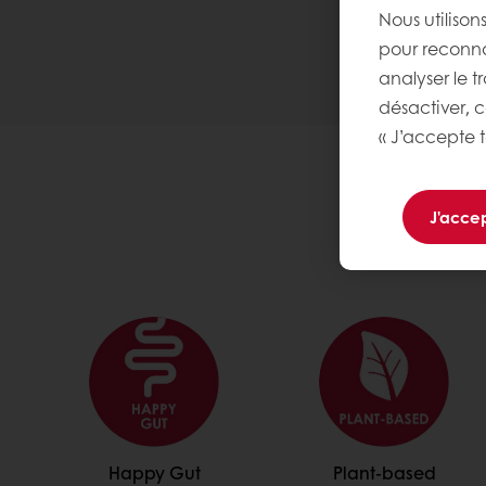
Nous utilison
pour reconnaî
analyser le t
désactiver, 
« J’accepte t
J'accep
Happy Gut
Plant-based