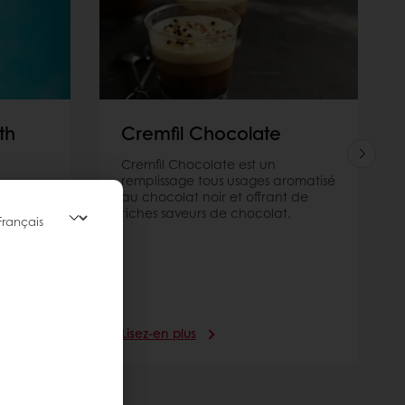
th
Cremfil Chocolate
Cremfil Chocolate est un
remplissage tous usages aromatisé
assique
au chocolat noir et offrant de
i est
riches saveurs de chocolat.
sse
.
taliens.
Lisez-en plus