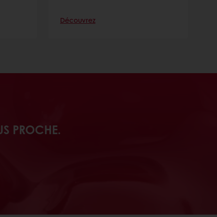
Découvrez
D
US PROCHE.