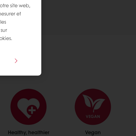
otre site web,
mesurer et
les
 sur
okies.
Healthy, healthier
Vegan