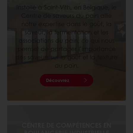
Installé à Saint-Vith, en Belgique, le
Centre de saveurs du pain allie
notre expertise dans le goût, la
saveur, la fermentation et les
associations du pain, ce qui nous
permet de partager l’importance
des saveurs sur le goût et la texture
du pain.
Découvrez
CENTRE DE COMPÉTENCES EN
BOULANGERIE INDUSTRIELLE