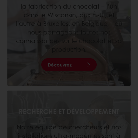
la fabrication du chocolat – l’un
dans le Wisconsin, aux É.-U., et
l’autre à Bruxelles, en Belgique – où
nous partageons toutes nos
connaissances sur le chocolat et sa
production.
Découvrez
RECHERCHE ET DÉVELOPPEMENT
Notre équipe de chercheurs et nos
installations ultra-modernes sont à