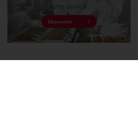
votre service.
Découvrez
Commandes en ligne 24/7
Paiement en ligne sécurisé
Promotions exclusives
Accès à vos informations personnelles (factures)
Nos produits
Recettes