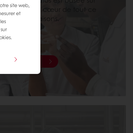
n d'agir Puratos est basée sur
otre site web,
ce qui est au cœur de tout ce
mesurer et
que nous faisons.
les
 sur
okies.
Découvrez