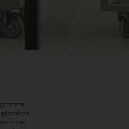
ne gamme
pplication
lients des