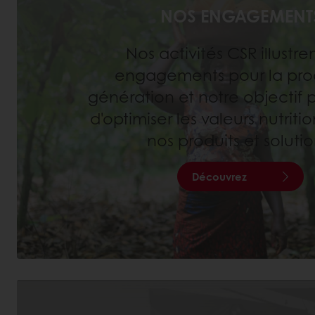
NOS ENGAGEMENT
Nos activités CSR illustre
engagements pour la pro
génération et notre objectif
d'optimiser les valeurs nutriti
nos produits et solutio
Découvrez