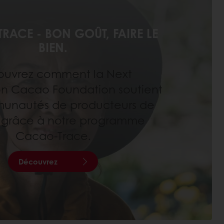
RACE - BON GOÛT, FAIRE LE
BIEN.
uvrez comment la Next
n Cacao Foundation soutient
munautés de producteurs de
grâce à notre programme
Cacao-Trace.
Découvrez