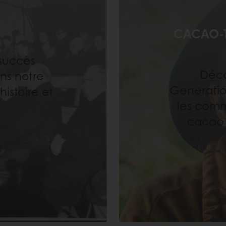
CACAO-T
succès
Déco
ns notre
Generatio
istoire et
les com
cacao 