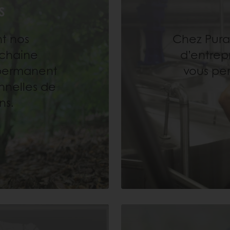
S
nt nos
Chez Pura
chaine
d’entrepr
 permanent
vous pe
onnelles de
ns.