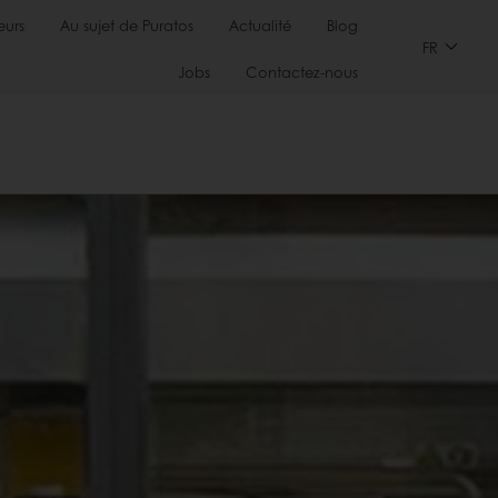
urs
Au sujet de Puratos
Actualité
Blog
FR
Jobs
Contactez-nous