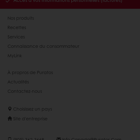
Accès à vos informations personnelles (factures)
Nos produits
Recettes
Services
Connaissance du consommateur
MyLink
À propros de Puratos
Actualités
Contactez-nous
Choisissez un pays
Site d'entreprise
(905) 362-3668
Info.canada@puratos.com