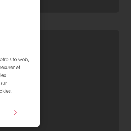
otre site web,
mesurer et
les
 sur
okies.