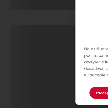
Nous utilison
pour reconnaî
analyser le t
désactiver, 
« J’accepte t
J'accep