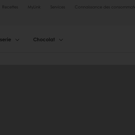
Recettes
MyLink
Services
Connaissance des consommate
sserie
Chocolat