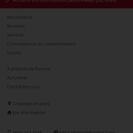
Accès à vos informations personnelles (factures)
Nos produits
Recettes
Services
Connaissance du consommateur
MyLink
À propros de Puratos
Actualités
Contactez-nous
Choisissez un pays
Site d'entreprise
(905) 362-3668
Info.canada@puratos.com