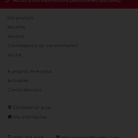
Accès à vos informations personnelles (factures)
Nos produits
Recettes
Services
Connaissance du consommateur
MyLink
À propros de Puratos
Actualités
Contactez-nous
Choisissez un pays
Site d'entreprise
(905) 362-3668
Info.canada@puratos.com