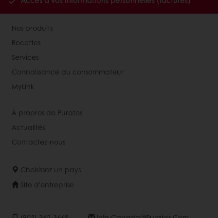
Accès à vos informations personnelles (factures)
Nos produits
Recettes
Services
Connaissance du consommateur
MyLink
À propros de Puratos
Actualités
Contactez-nous
Choisissez un pays
Site d'entreprise
(905) 362-3668
Info.canada@puratos.com