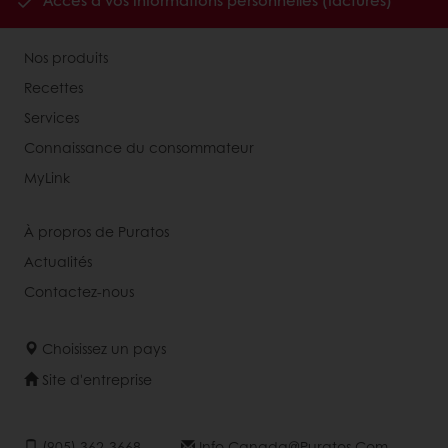
Accès à vos informations personnelles (factures)
Nos produits
Recettes
Services
Connaissance du consommateur
MyLink
À propros de Puratos
Actualités
Contactez-nous
Choisissez un pays
Site d'entreprise
(905) 362-3668
Info.canada@puratos.com