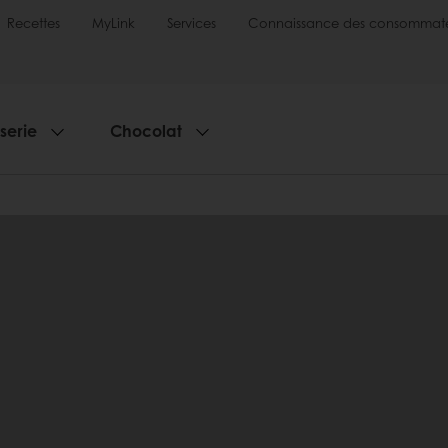
Recettes
MyLink
Services
Connaissance des consommate
sserie
Chocolat