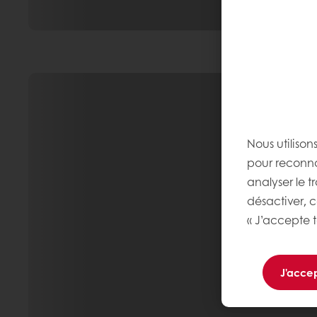
Nous utilison
pour reconnaî
analyser le t
désactiver, 
« J’accepte t
J'accep