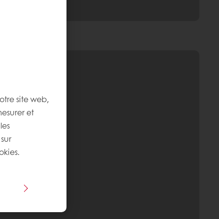
otre site web,
mesurer et
les
 sur
okies.