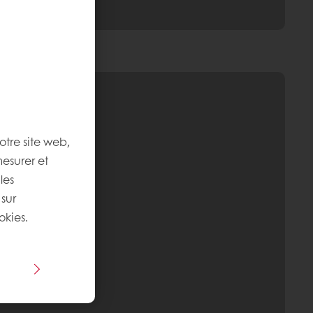
otre site web,
mesurer et
les
 sur
okies.