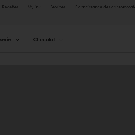
Recettes
MyLink
Services
Connaissance des consommate
sserie
Chocolat