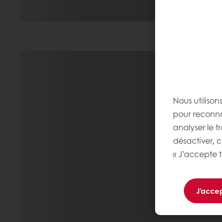
Nous utilison
pour reconnaî
analyser le t
désactiver, 
« J’accepte t
J'accep