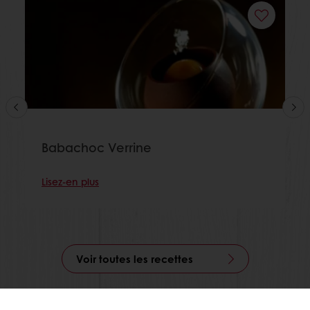
Babachoc Verrine
Lisez-en plus
Voir toutes les recettes