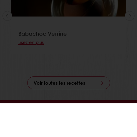
Babachoc Verrine
Lisez-en plus
Voir toutes les recettes
Commandes en ligne 24/7
Paiement en ligne sécurisé
Promotions exclusives