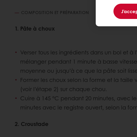
J'accep
COMPOSITION ET PRÉPARATION
1. Pâte à choux
Verser tous les ingrédients dans un bol et à 
mélanger pendant 1 minute à basse vitesse 
moyenne ou jusqu’à ce que la pâte soit lisse 
Former les choux selon la forme et la taille 
(voir l’étape 2) sur chaque chou.
Cuire à 145 °C pendant 20 minutes, avec le 
minutes
avec le registre ouvert, selon la form
2. Croustade