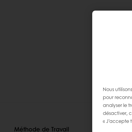
Nous utilison
pour reconnaî
analyser le t
désactiver, 
« J’accepte t
Méthode de Travail