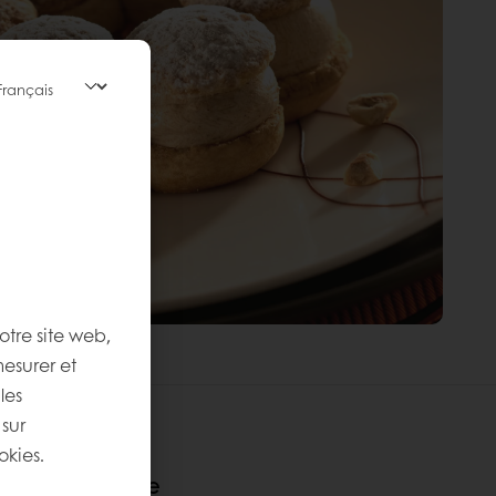
otre site web,
mesurer et
les
 sur
okies.
e cette recette