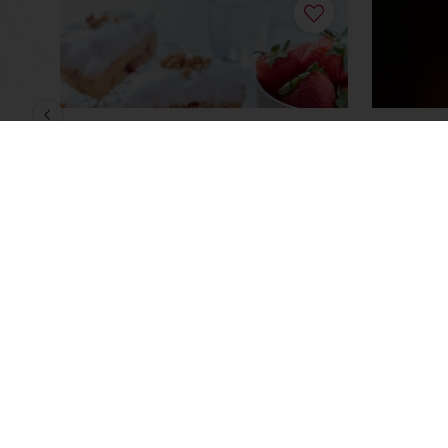
Scones au fromage et à la
Babac
fraise
Lisez-en plus
Lisez-en
Commandes en ligne 24/7
Paiem