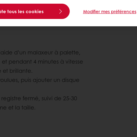
Niveau de co
te tous les cookies
Modifier mes préférences
l’aide d’un malaxeur à palette,
et pendant 4 minutes à vitesse
et brillante.
voulues, puis ajouter un disque
registre fermé,
suivi de 25-30
e et la taille.