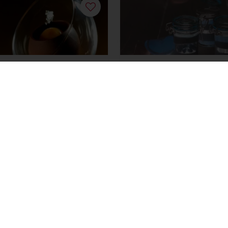
hoc Verrine
Deli Meringue Pie Ver
 plus
Lisez-en plus
Voir toutes les recettes
ent en ligne sécurisé
Promotions exclusives
Accès 