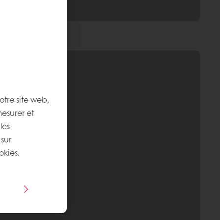
otre site web,
mesurer et
les
 sur
okies.