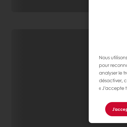
Nous utilison
pour reconnaî
analyser le t
désactiver, 
« J’accepte t
J'accep