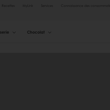
Recettes
MyLink
Services
Connaissance des consommate
sserie
Chocolat