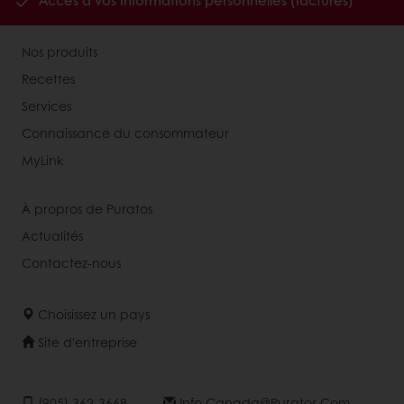
Accès à vos informations personnelles (factures)
Nos produits
Recettes
Services
Connaissance du consommateur
MyLink
À propros de Puratos
Actualités
Contactez-nous
Choisissez un pays
Site d'entreprise
(905) 362-3668
Info.canada@puratos.com