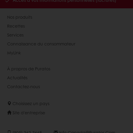
Accès à vos informations personnelles (factures)
Nos produits
Recettes
Services
Connaissance du consommateur
MyLink
À propros de Puratos
Actualités
Contactez-nous
Choisissez un pays
Site d'entreprise
(905) 362-3668
Info.canada@puratos.com