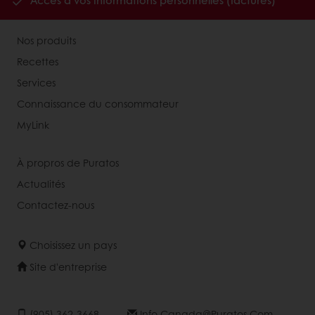
Accès à vos informations personnelles (factures)
Nos produits
Recettes
Services
Connaissance du consommateur
MyLink
À propros de Puratos
Actualités
Contactez-nous
Choisissez un pays
Site d'entreprise
(905) 362-3668
Info.canada@puratos.com