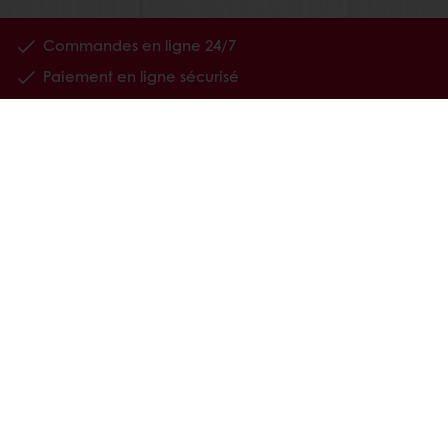
Commandes en ligne 24/7
Paiement en ligne sécurisé
Promotions exclusives
Accès à vos informations personnelles (factures)
Nos produits
Recettes
Services
Connaissance du consommateur
MyLink
À propros de Puratos
Actualités
Contactez-nous