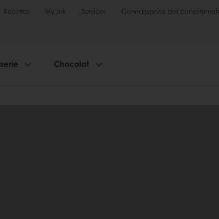
Recettes
MyLink
Services
Connaissance des consommate
sserie
Chocolat