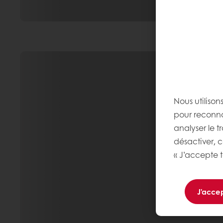
Nous utilison
pour reconnaî
analyser le t
désactiver, 
« J’accepte t
J'accep