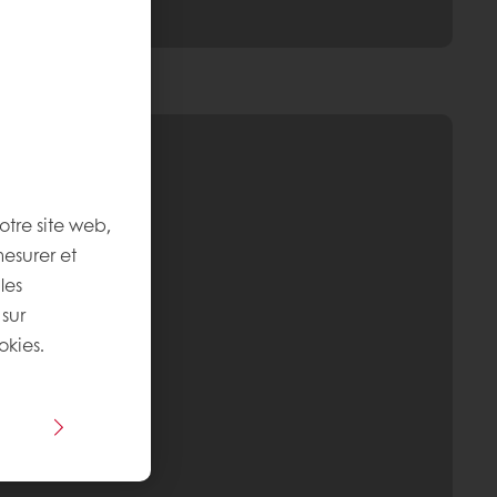
otre site web,
mesurer et
les
 sur
okies.