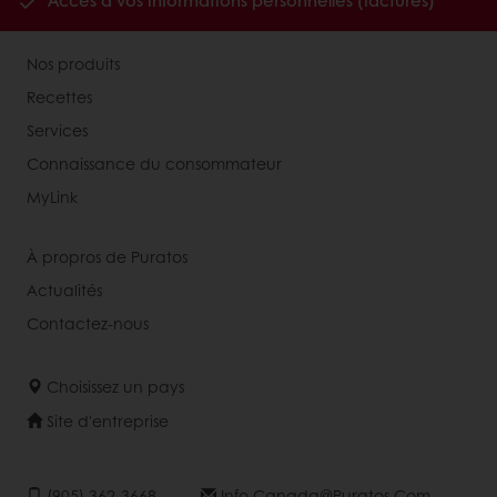
Accès à vos informations personnelles (factures)
Nos produits
Recettes
Services
Connaissance du consommateur
MyLink
À propros de Puratos
Actualités
Contactez-nous
Choisissez un pays
Site d'entreprise
(905) 362-3668
Info.canada@puratos.com