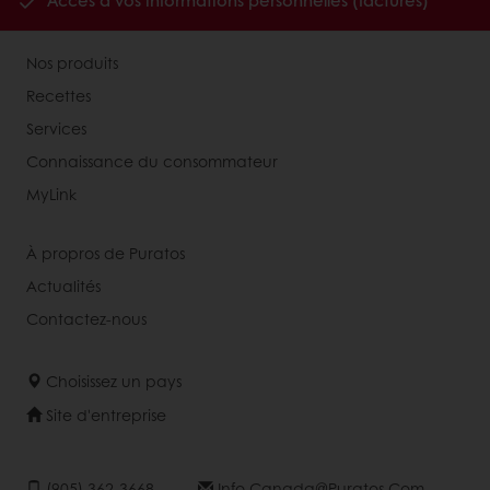
Accès à vos informations personnelles (factures)
Nos produits
Recettes
Services
Connaissance du consommateur
MyLink
À propros de Puratos
Actualités
Contactez-nous
Choisissez un pays
Site d'entreprise
(905) 362-3668
Info.canada@puratos.com