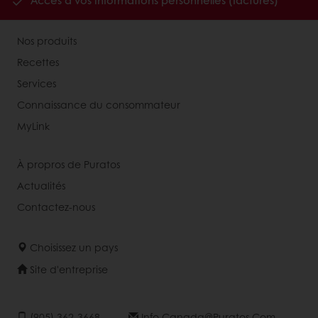
Accès à vos informations personnelles (factures)
Nos produits
Recettes
Services
Connaissance du consommateur
MyLink
À propros de Puratos
Actualités
Contactez-nous
Choisissez un pays
Site d'entreprise
(905) 362-3668
Info.canada@puratos.com