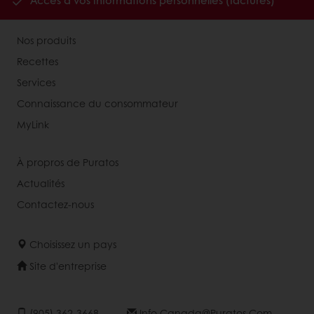
Accès à vos informations personnelles (factures)
Nos produits
Recettes
Services
Connaissance du consommateur
MyLink
À propros de Puratos
Actualités
Contactez-nous
Choisissez un pays
Site d'entreprise
(905) 362-3668
Info.canada@puratos.com