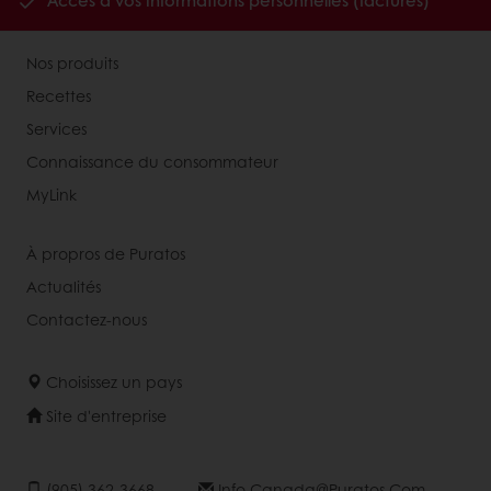
Accès à vos informations personnelles (factures)
Nos produits
Recettes
Services
Connaissance du consommateur
MyLink
À propros de Puratos
Actualités
Contactez-nous
Choisissez un pays
Site d'entreprise
(905) 362-3668
Info.canada@puratos.com