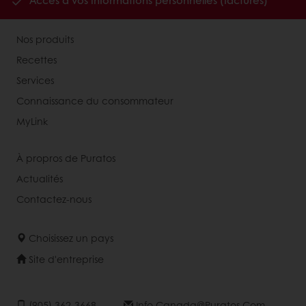
Accès à vos informations personnelles (factures)
Nos produits
Recettes
Services
Connaissance du consommateur
MyLink
À propros de Puratos
Actualités
Contactez-nous
Choisissez un pays
Site d'entreprise
(905) 362-3668
Info.canada@puratos.com