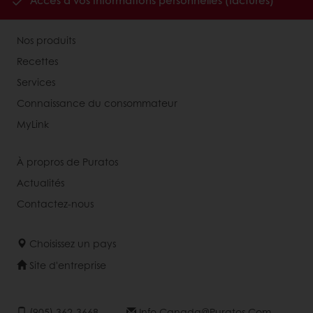
Accès à vos informations personnelles (factures)
Nos produits
Recettes
Services
Connaissance du consommateur
MyLink
À propros de Puratos
Actualités
Contactez-nous
Choisissez un pays
Site d'entreprise
(905) 362-3668
Info.canada@puratos.com