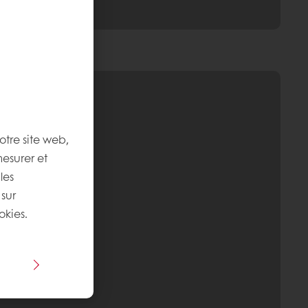
otre site web,
mesurer et
les
 sur
okies.