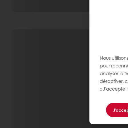
Nous utilison
pour reconnaî
analyser le t
désactiver, 
« J’accepte t
J'accep