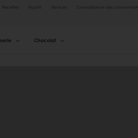
Recettes
MyLink
Services
Connaissance des consommate
sserie
Chocolat