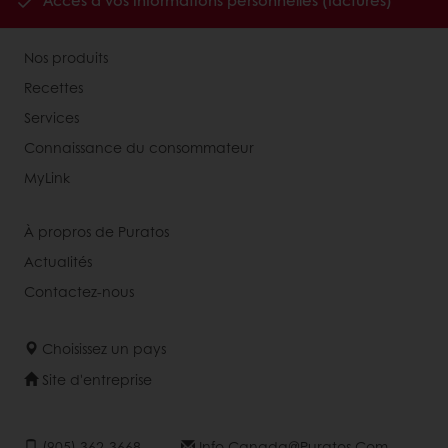
Accès à vos informations personnelles (factures)
Nos produits
Recettes
Services
Connaissance du consommateur
MyLink
À propros de Puratos
Actualités
Contactez-nous
Choisissez un pays
Site d'entreprise
(905) 362-3668
Info.canada@puratos.com