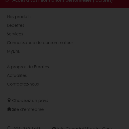
Accès à vos informations personnelles (factures)
Nos produits
Recettes
Services
Connaissance du consommateur
MyLink
À propros de Puratos
Actualités
Contactez-nous
Choisissez un pays
Site d'entreprise
(905) 362-3668
Info.canada@puratos.com