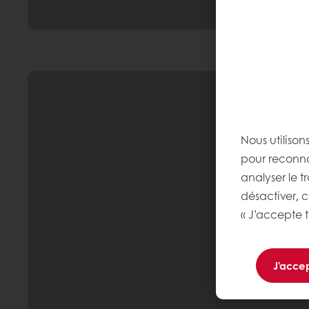
Nous utilison
pour reconnaî
analyser le t
désactiver, 
« J’accepte t
J'accep