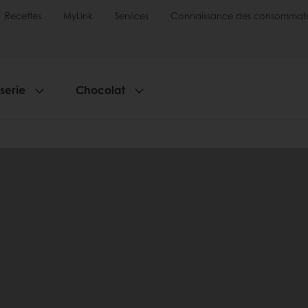
Recettes
MyLink
Services
Connaissance des consommate
sserie
Chocolat