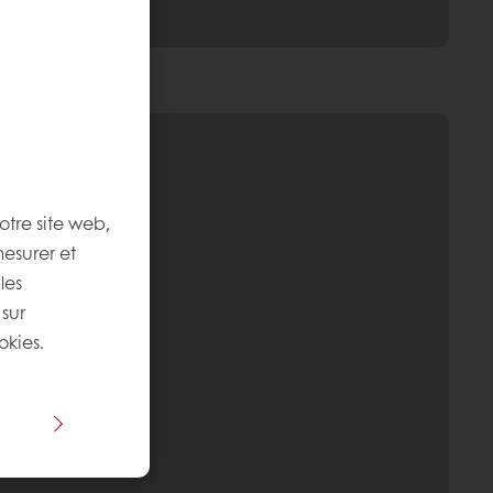
otre site web,
mesurer et
les
 sur
okies.