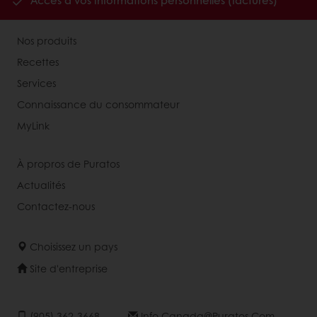
Accès à vos informations personnelles (factures)
Nos produits
Recettes
Services
Connaissance du consommateur
MyLink
À propros de Puratos
Actualités
Contactez-nous
Choisissez un pays
Site d'entreprise
(905) 362-3668
Info.canada@puratos.com