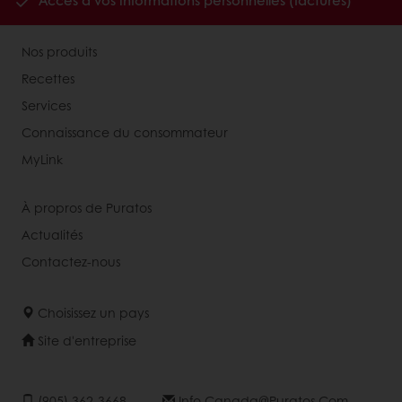
Accès à vos informations personnelles (factures)
Nos produits
Recettes
Services
Connaissance du consommateur
MyLink
À propros de Puratos
Actualités
Contactez-nous
Choisissez un pays
Site d'entreprise
(905) 362-3668
Info.canada@puratos.com