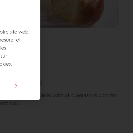
otre site web,
mesurer et
les
 sur
okies.
:
mplexité
:
ule avec un tiers de la pâte et la pousser au centre
morceau..