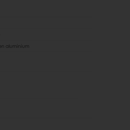
e
en aluminium