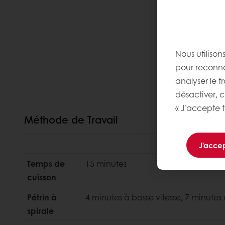
Nous utilison
pour reconnaî
analyser le t
désactiver, 
« J’accepte t
Méthode de Travail
J'accep
Temps de
15 minutes
cuisson
Pétrin à
4 minutes à basse vitesse, 7 minutes 
spirale