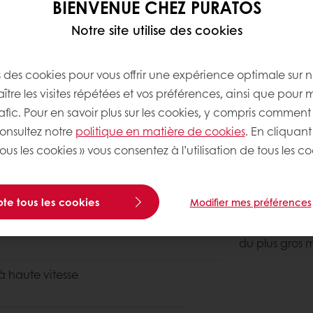
BIENVENUE CHEZ PURATOS
Notre site utilise des cookies
s des cookies pour vous offrir une expérience optimale sur n
tre les visites répétées et vos préférences, ainsi que pour 
rafic. Pour en savoir plus sur les cookies, y compris comment 
consultez notre
politique en matière de cookies
. En cliquant
ous les cookies » vous consentez à l’utilisation de tous les co
Façonnage
Niveau de co
te tous les cookies
Modifier mes préférences
Former une bo
du plus gros 
à haute vitesse