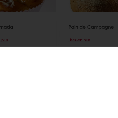
ymada
Pain de Campagne
 plus
Lisez-en plus
Voir toutes les recettes
ent en ligne sécurisé
Promotions exclusives
Accès 
e Puratos