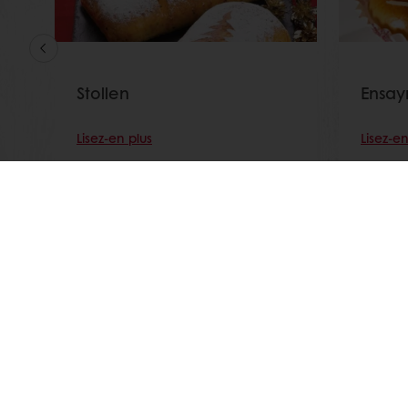
Stollen
Ensa
Lisez-en plus
Lisez-en
Commandes en ligne 24/7
Paiem
Nos produits
À propros d