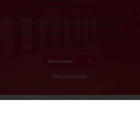
expertise dans le goût, la saveur, la
fermentation et les associations du pain,
ce qui nous permet de partager
l’importance des saveurs sur le goût et la
texture du pain.
Découvrez
Tous les services
BIBLIOTHÈQUE DE LEVAINS
En 2013, nous avons lancé notre «