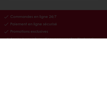
Commandes en ligne 24/7
Paiement en ligne sécurisé
Promotions exclusives
Accès à vos informations personnelles (factures)
Nos produits
Recettes
Services
Connaissance du consommateur
MyLink
À propros de Puratos
Actualités