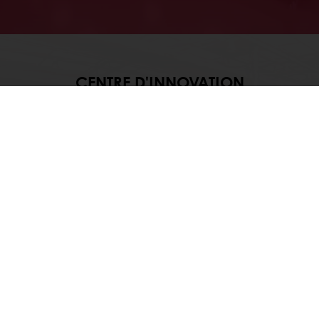
CENTRE D'INNOVATION
Puratos a pour vocation d’aider ses
clients à créer les produits et les solutions
qui permettront à leur entreprise de
prospérer. C’est à cette aune que nous
mesurons notre réussite. Pour réaliser
cette ambition, nous pouvons compter
sur notre Centre d’innovation.
Découvrez
Tous les services