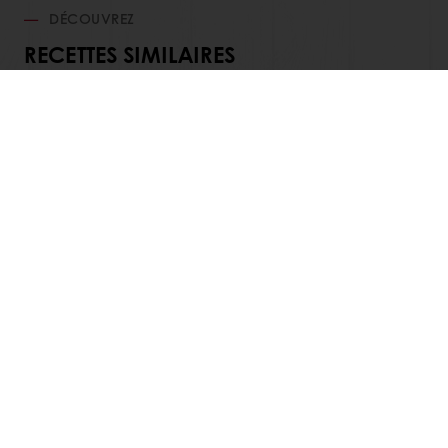
DÉCOUVREZ
RECETTES SIMILAIRES
Voir toutes les recettes
Commandes en ligne 24/7
Paiement en ligne sécurisé
Promotions exclusives
Accès à vos informations personnelles (factures)
Nos produits
Recettes
Services