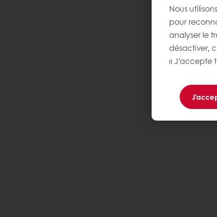
Nous utilison
pour reconnaî
analyser le t
désactiver, 
« J’accepte t
J'accep