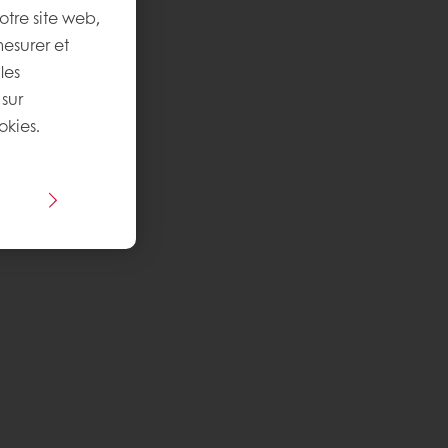
otre site web,
mesurer et
les
 sur
okies.