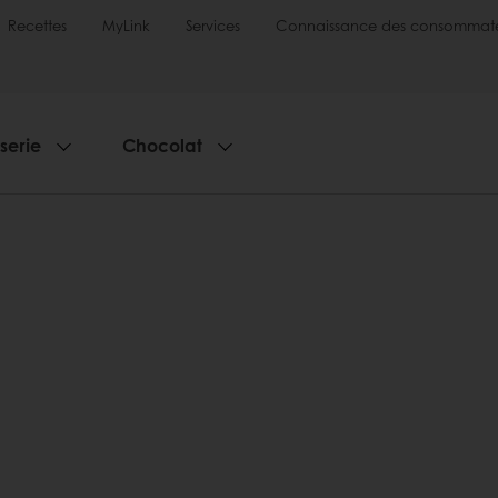
Recettes
MyLink
Services
Connaissance des consommate
sserie
Chocolat