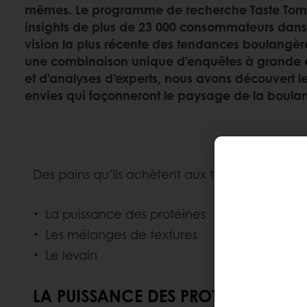
mêmes. Le programme de recherche Taste Tomo
insights de plus de 23 000 consommateurs dan
vision la plus récente des tendances boulangè
une combinaison unique d’enquêtes à grande é
et d’analyses d’experts, nous avons découvert les
envies qui façonneront le paysage de la boulan
Des pains qu’ils achètent aux textures auxquel
La puissance des protéines
Les mélanges de textures
Le levain
LA PUISSANCE DES PROTÉINES