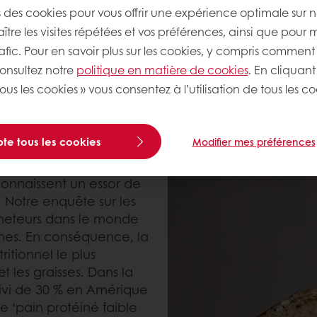
s des cookies pour vous offrir une expérience optimale sur n
tre les visites répétées et vos préférences, ainsi que pour 
rafic. Pour en savoir plus sur les cookies, y compris comment 
t des aliments en fonction des bénéfices santé qu’i
consultez notre
politique en matière de cookies
. En cliquant
e. Les consommateurs ne recherchent plus uniqueme
ous les cookies » vous consentez à l’utilisation de tous les co
désormais activement des versions riches en protéin
 même les desserts gourmands. Ce changement reflète
tif et soucieux de la santé, et pas seulement satisf
te tous les cookies
Modifier mes préférences
ns en ligne sur les
connaissent un essor de
. Notre enquête sur les
heteurs dans le monde
ines. En conséquence, la
ritionnel le plus
t les graisses. Dans la
suivi de 30 % en Amérique
e ‘pain protéiné faible