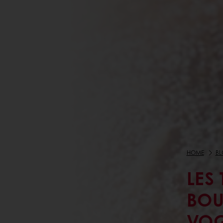
HOME
B
LES
BOU
VOG