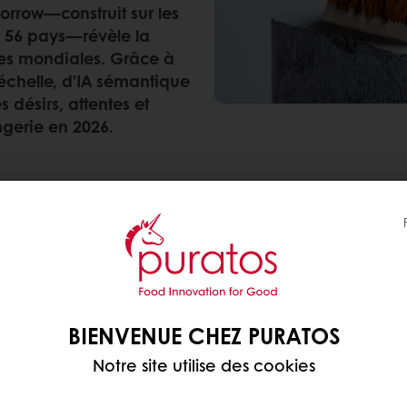
rrow—construit sur les
s 56 pays—révèle la
res mondiales. Grâce à
chelle, d’IA sémantique
 désirs, attentes et
gerie en 2026.
les ils ne peuvent résister—voici ce qui arrive dan
BIENVENUE CHEZ PURATOS
Notre site utilise des cookies