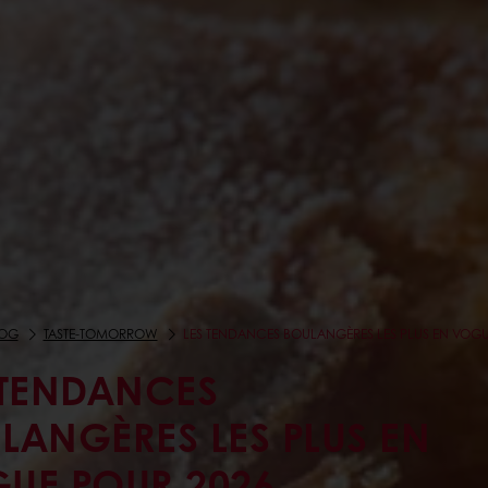
LOG
TASTE-TOMORROW
LES TENDANCES BOULANGÈRES LES PLUS EN VOG
 TENDANCES
LANGÈRES LES PLUS EN
UE POUR 2026