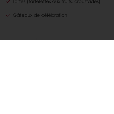
Tartes (tartelettes aux fruits, croustades)
Gâteaux de célébration
DÉCOUVREZ
RECETTES SIMILAIRES