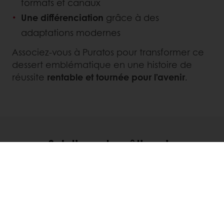
formats et canaux
Une différenciation
grâce à des
adaptations modernes
Associez-vous à Puratos pour transformer ce
dessert emblématique en une histoire de
réussite
rentable et tournée pour l’avenir
.
Solutions de pâtisserie
Nos