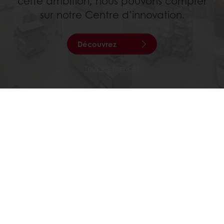
cette ambition, nous pouvons compter
sur notre Centre d’innovation.
Découvrez
Tous les services
Commandes en ligne 24/7
Paiement en ligne sécurisé
Promotions exclusives
Accès à vos informations personnelles (factures)
Nos produits
Recettes
Services