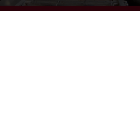
CACAO-TRACE
Vous recherchez un chocolat aussi bon
que l’histoire qui se cache derrière ?
Réinventez vos applications chocolatées
avec Cacao-Trace et faites partie d’une
communauté chocolatée unique.
DÉCOUVREZ
Tous les services
Commandes en ligne 24/7