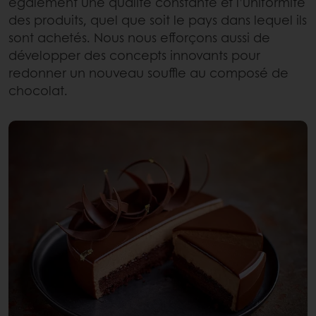
également une qualité constante et l’uniformité
des produits, quel que soit le pays dans lequel ils
sont achetés. Nous nous efforçons aussi de
développer des concepts innovants pour
redonner un nouveau souffle au composé de
chocolat.