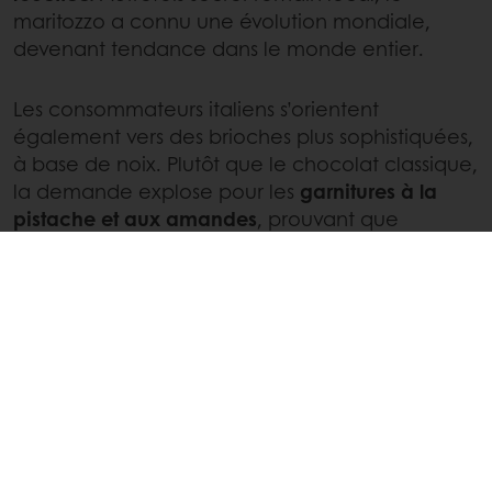
maritozzo a connu une évolution mondiale,
devenant tendance dans le monde entier.
Les consommateurs italiens s’orientent
également vers des brioches plus sophistiquées,
à base de noix. Plutôt que le chocolat classique,
la demande explose pour les
garnitures à la
pistache et aux amandes
, prouvant que
l'authenticité consiste désormais à rehausser les
formes traditionnelles avec des garnitures haut
de gamme et artisanales [2].