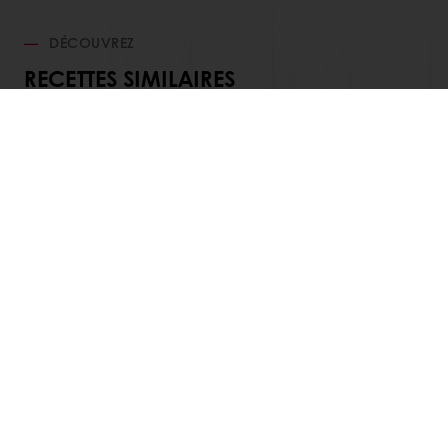
DÉCOUVREZ
RECETTES SIMILAIRES
Voir toutes les recettes
Commandes en ligne 24/7
Paiement en ligne sécurisé
Promotions exclusives
Accès à vos informations personnelles (factures)
Nos produits
Recettes