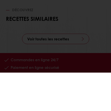
DÉCOUVREZ
RECETTES SIMILAIRES
Voir toutes les recettes
Commandes en ligne 24/7
Paiement en ligne sécurisé
Promotions exclusives
Accès à vos informations personnelles (factures)
Nos produits
Recettes