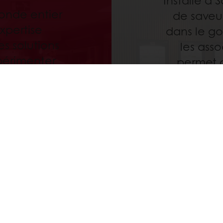
Installé à 
monde entier
de saveur
expertise
dans le go
s solutions
les asso
périmenter
permet 
avant de
saveurs su
n.
ent en ligne sécurisé
Promotions exclusives
Accès 