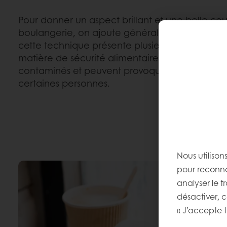
Pour donner un aspect brillant et une belle cou
boulangerie, on ajoute généralement de la doru
cette technique présente plusieurs inconvéni
matière de sécurité alimentaire, car les œufs s
contaminés et peuvent provoquer des réaction
certaines personnes.
Nous utilison
pour reconnaî
analyser le t
désactiver, 
« J’accepte t