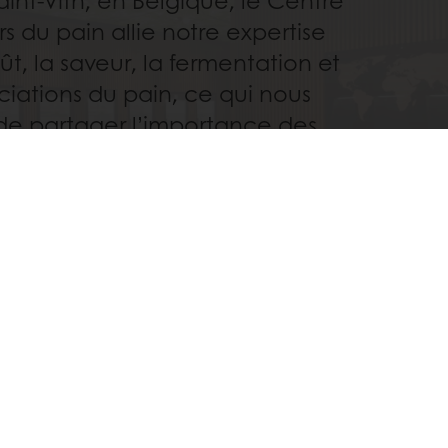
Saint-Vith, en Belgique, le Centre
s du pain allie notre expertise
ût, la saveur, la fermentation et
ciations du pain, ce qui nous
de partager l’importance des
r le goût et la texture du pain.
Découvrez
Tous les services
à vos informations personnelles (factures)