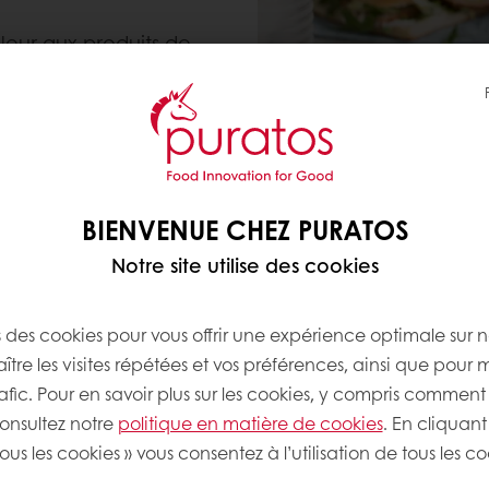
leur aux produits de
re à l’œuf. Toutefois,
ents, notamment en
ont facilement
s allergiques chez
BIENVENUE CHEZ PURATOS
Notre site utilise des cookies
s des cookies pour vous offrir une expérience optimale sur n
QUELS SONT LES A
tre les visites répétées et vos préférences, ainsi que pour 
DORURE À L’ŒUF?
rafic. Pour en savoir plus sur les cookies, y compris comment 
consultez notre
politique en matière de cookies
. En cliquant
ous les cookies » vous consentez à l’utilisation de tous les co
Des résultats supérieurs