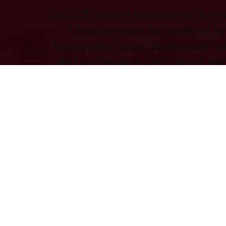
Le CCBI fournit aux clients du 
l’équipement, les outils et l’
nécessaires pour développer de
de boulangerie précises et ex
de nouvelles applications 
démarrer la productio
Découvrez
Tous les services
Commandes en ligne 24/7
Paiem