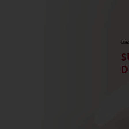
HOM
S
D