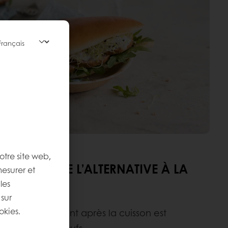
otre site web,
VANTAGES DE L’ALTERNATIVE À LA
mesurer et
les
 sur
okies.
 : l’aspect brillant après la cuisson est