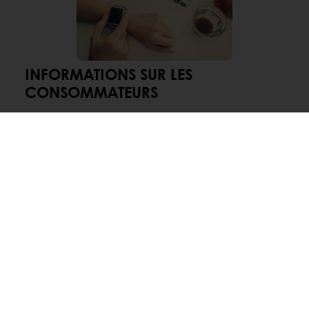
INFORMATIONS SUR LES
CONSOMMATEURS
Selon
Taste Tomorrow
, les consommateurs sont de
plus en plus conscients de leurs besoins alimentaires
personnels et les recherchent, même avec
l’utilisation d’appareils portables :
65 % des consommateurs conviennent que
la nourriture doit être adaptée à leur mode
de vie,
54 % des consommateurs montrent un
intérêt pour la technologie portable qui
mesure leur apport nutritionnel et leurs