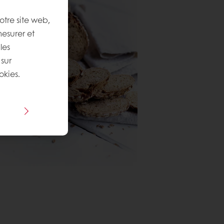
otre site web,
mesurer et
les
 sur
okies.