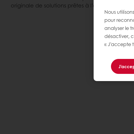
originale de solutions prêtes à l’emploi pour vos
Nous utilison
pour reconnaî
analyser le t
désactiver, 
« J’accepte t
J'accep