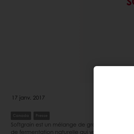
S
17 janv. 2017
Canada
Presse
Softgrain est un mélange de grains et de grai
de fermentation naturelle qui vous permet de